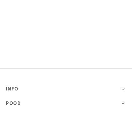
kotid
INFO
POOD