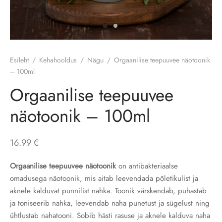
kotid
Esileht
/
Kehahooldus
/
Nägu
/
Orgaanilise teepuuvee näotoonik
– 100ml
Orgaanilise teepuuvee
näotoonik – 100ml
16.99
€
Orgaanilise teepuuvee näotoonik
on
antibakteriaalse
omadusega näotoonik, mis aitab
leevendada põletikulist ja
aknele kalduvat punnilist nahka. Toonik värskendab,
puhastab
ja toniseerib nahka, leevendab naha punetust ja
sügelust ning
ühtlustab nahatooni.
Sobib hästi
rasuse ja aknele kalduva naha