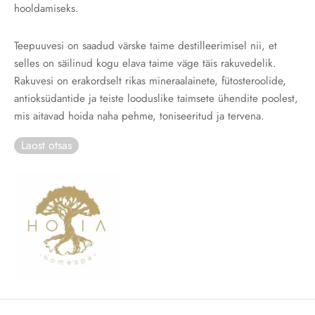
hooldamiseks.
Teepuuvesi on saadud värske taime destilleerimisel nii, et
selles on säilinud kogu elava taime väge täis rakuvedelik.
Rakuvesi on erakordselt rikas mineraalainete, fütosteroolide,
antioksüdantide ja teiste looduslike taimsete ühendite poolest,
mis aitavad hoida naha pehme, toniseeritud ja tervena.
Laost otsas