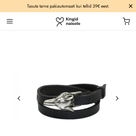
Tasuta tarne pakiautomaati kui tellid 39€ eest.
Tagasi
Tagasi
Tagasi
Tagasi
Tagasi
Tagasi
ESSUAARID
ID
TSID
ED
AHOOLDUS
U
akeed
otid
d
d
sed
lad
õrud
kotid
aalid
gid
ilõhnastajad
arõngad
kotid
ad
ne
u
likud õlid
d
kotid