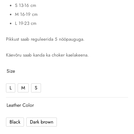
S 13-16 cm
M 16-19 cm
L 19-23 cm
Pikkust saab reguleerida 5 nööpauguga.
Käevõru saab kanda ka choker kaelakeena.
Size
L
M
S
Leather Color
Black
Dark brown